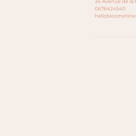
34 Avenue de la 
0676424540
hellobloomshin