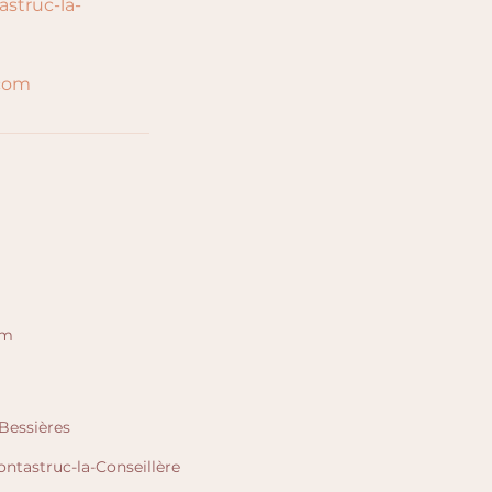
struc-la-
com
om
Bessières
ntastruc-la-Conseillère