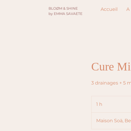
​BLOØM & SHINE
Accueil
A
by EMMA SAVAETE
Cure Mi
3 drainages + 5 
1 h
1
Maison Soä, Be