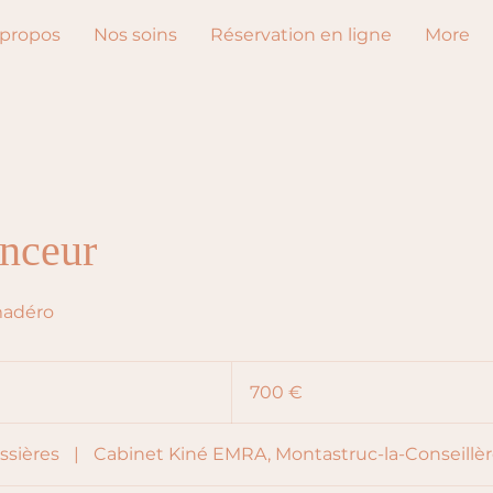
 propos
Nos soins
Réservation en ligne
More
nceur
madéro
700
euros
700 €
ssières
|
Cabinet Kiné EMRA, Montastruc-la-Conseillè