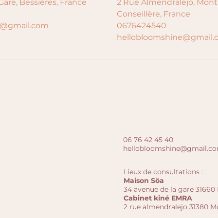
Gare, Bessières, France
2 Rue Almendralejo, Monta
Conseillère, France
e@gmail.com
0676424540
hellobloomshine@gmail.
06 76 42 45 40
hellobloomshine@gmail.c
Lieux de consultations :
Maison Söa
34 avenue de la gare 31660 
Cabinet k
iné
EMRA
2 rue almendralejo 31380 Mo