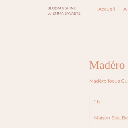
​BLOØM & SHINE
Accueil
A
by EMMA SAVAETE
Madéro 
Madéro focus Cui
1 h
1
Maison Soä, Be