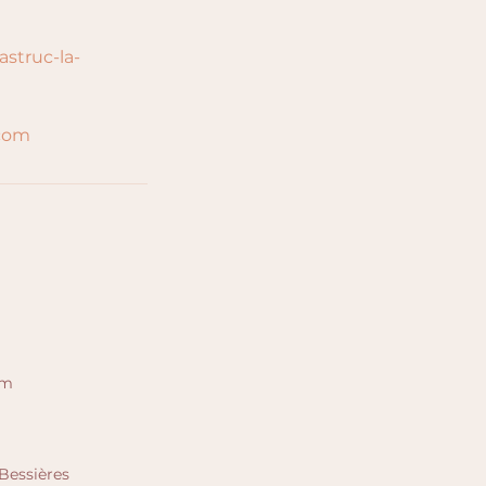
struc-la-
com
om
Bessières