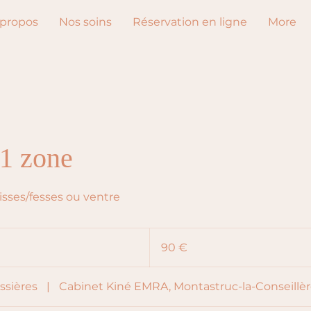
 propos
Nos soins
Réservation en ligne
More
1 zone
sses/fesses ou ventre
90
euros
90 €
ssières
|
Cabinet Kiné EMRA, Montastruc-la-Conseillè