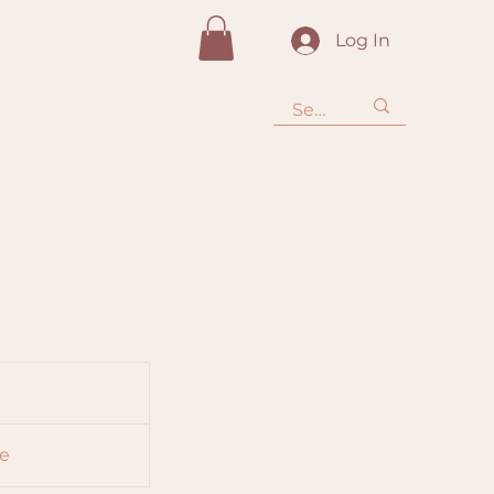
Log In
re